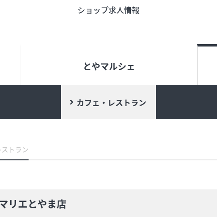
ショップ求人情報
う
旬のアイテム
富山のおみや
とやマルシェ
ード
インフォメーション
営業時間
カフェ・レストラン
合せ
会社概要
サイトマップ
レストラン
マリエとやま店