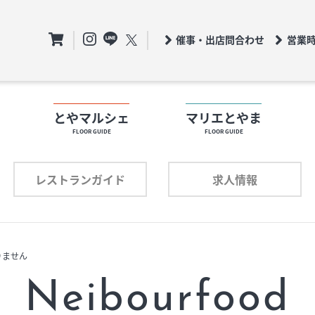
催事・出店問合わせ
営業
ト
とやマルシェ
マリエとやま
FLOOR GUIDE
FLOOR GUIDE
フロアガイド
ロアガイド
レストランガイド
求人情報
ショップリスト
ョップリスト
りません
プロフィール
ロフィール
Neibourfood
レストランガイド
求人情報