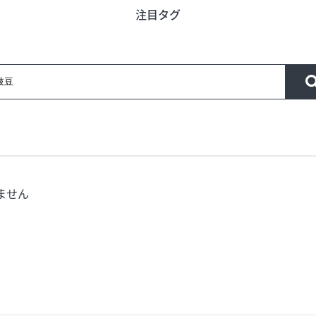
注目タグ
う
旬のアイテム
富山のおみや
ード
インフォメーション
営業時間
合せ
会社概要
サイトマップ
ません