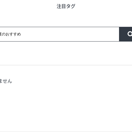
注目タグ
う
旬のアイテム
富山のおみや
ード
インフォメーション
営業時間
合せ
会社概要
サイトマップ
ません