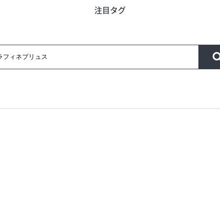
注目タグ
う
旬のアイテム
富山のおみや
ード
インフォメーション
営業時間
合せ
会社概要
サイトマップ