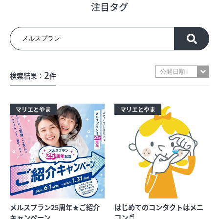
注目タグ
フロアガイド
ショップリスト
2
検索結果：
件
プロフィール
マリエとやま
マリエとやま
フロアガイド
ショップリスト
プロフィール
メルスプラン25周年★ご紹介
はじめてのコンタクトはメニ
シティのあんなこんな
レストランガイド
キャンペーン
コン♬