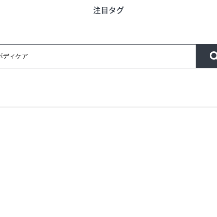
注目タグ
う
旬のアイテム
富山のおみや
ード
インフォメーション
営業時間
合せ
会社概要
サイトマップ