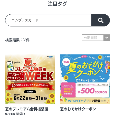
注目タグ
フロアガイド
ショップリスト
2
検索結果：
件
プロフィール
フロアガイド
ショップリスト
プロフィール
夏のプレミアム会員様感謝
夏のおでかけクーポン
シティのあんなこんな
レストランガイド
WEEK開催！