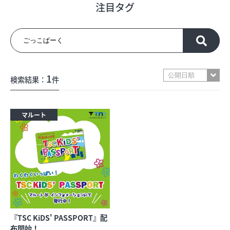
注目タグ
フロアガイド
ショップリスト
1
検索結果：
件
プロフィール
マルート
フロアガイド
ショップリスト
プロフィール
『TSC KiDS' PASSPORT』配
シティのあんなこんな
レストランガイド
布開始！