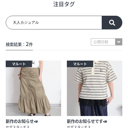
注目タグ
フロアガイド
ショップリスト
2
検索結果：
件
プロフィール
マルート
マルート
フロアガイド
ショップリスト
プロフィール
新作のお知らせ📣
新作のお知らせです📣
シティのあんなこんな
レストランガイド
セポスターチス
セポスターチス