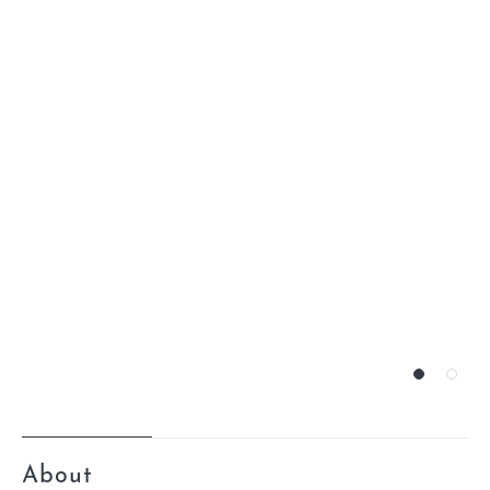
エムプラスカード
出店のお問い合せ
インフォメーション
会社概要
営業時間
サイトマップ
アクセス・駐車場
プライバシーポリシー
About