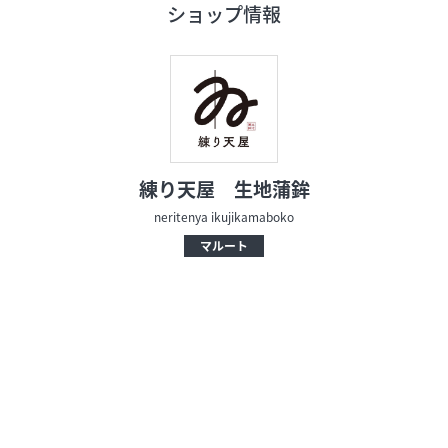
ショップ情報
フロアガイド
ショップリスト
プロフィール
練り天屋 生地蒲鉾
neritenya ikujikamaboko
フロアガイド
マルート
ショップリスト
プロフィール
シティのあんなこんな
レストランガイド