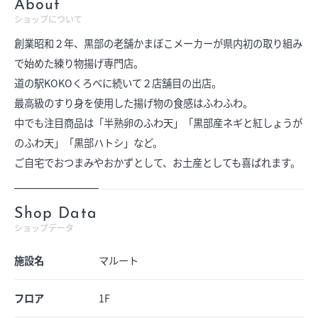
About
ショップについて
創業昭和２年、黒部の老舗かまぼこメーカーが県内初の取り組み
で始めた練り物揚げ専門店。
道の駅KOKOくろべに続いて２店舗目の出店。
最高級のすり身を使用した揚げ物の食感はふわふわ。
中でも注目商品は「半熟卵のふわ天」「黒部産ネギと紅しょうが
のふわ天」「黒部ハトシ」など。
ご自宅でおつまみやおかずとして、お土産としても喜ばれます。
Shop Data
ショップデータ
施設名
マルート
フロア
1F