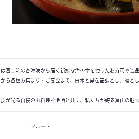
では富山湾の各漁港から届く新鮮な海の幸を使ったお寿司や逸
事から各種お集まり・ご宴会まで、白木と黒を基調とし、凛と
の技が光る自慢のお料理を地酒と共に、私たちが誇る富山の魅
名
マルート