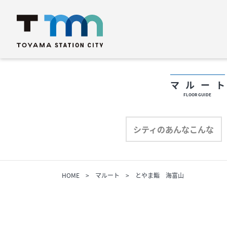
マルー
FLOOR GUIDE
フロアガイド
フ
シティのあんなこんな
ショップリスト
シ
HOME
マルート
とやま鮨 海富山
プロフィール
プ
シティのあんなこんな