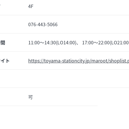
ア
4F
076-443-5066
時間
11:00～14:30(LO14:00)、 17:00～22:00(LO21:00
サイト
https://toyama-stationcity.jp/maroot/shoplist
可