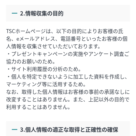
2.情報収集の目的
求人情報
オンラインショップ
TSCホームページは、以下の目的によりお客様の氏
名、eメールアドレス、電話番号といったお客様の個
人情報を収集させていただいております。
イベント
・プレゼントキャンペーンの実施やアンケート調査ご
協力のお願いのため。
今日のごちそう
・サイト利用履歴の分析のため。
・個人を特定できないように加工した資料を作成し、
旬のアイテム
マーケティング等に活用するため。
富山のおみやげ
なお、取得した個人情報はお客様の事前の承諾なしに
改変することはありません。また、上記以外の目的で
お知らせ
利用することはありません。
オフィシャルアカウント
ショップ求人情報
3.個人情報の適正な取得と正確性の確保