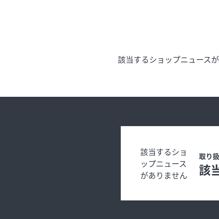
イベント
今日のごちそ
該当するショップニュース
オフィシャルアカウント
エムプラスカ
ショップ求人情報
出店のお問い
該当するショ
取り
ップニュース
該
がありません