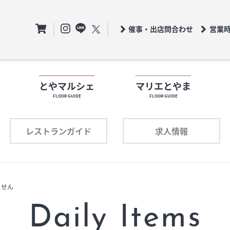
催事・出店問合わせ
営業
ト
とやマルシェ
マリエとやま
FLOOR GUIDE
FLOOR GUIDE
フロアガイド
ロアガイド
レストランガイド
求人情報
ショップリスト
ョップリスト
ません
プロフィール
ロフィール
Daily Items
レストランガイド
求人情報