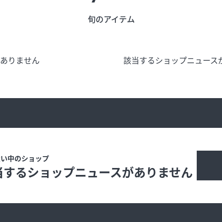
旬のアイテム
う
旬のアイテム
富山のおみや
がありません
該当するショップニュース
ード
インフォメーション
営業時間
合せ
会社概要
サイトマップ
扱い中のショップ
当するショップニュースがありません