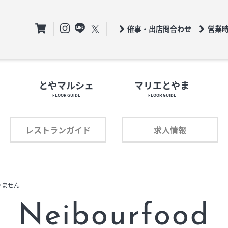
催事・出店問合わせ
営業
ト
とやマルシェ
マリエとやま
FLOOR GUIDE
FLOOR GUIDE
フロアガイド
ロアガイド
レストランガイド
求人情報
ショップリスト
ョップリスト
りません
プロフィール
ロフィール
Neibourfood
レストランガイド
求人情報