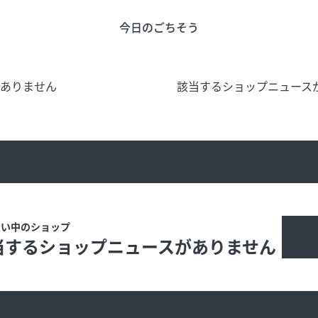
今日のごちそう
う
旬のアイテム
富山のおみや
がありません
該当するショップニュース
ード
インフォメーション
営業時間
合せ
会社概要
サイトマップ
扱い中のショップ
当するショップニュースがありません