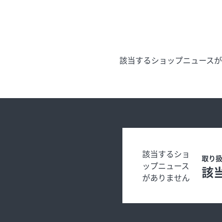
イベント
今日のごちそ
該当するショップニュース
オフィシャルアカウント
エムプラスカ
ショップ求人情報
出店のお問い
該当するショ
取り
ップニュース
該
がありません