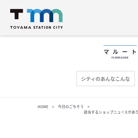
マルー
FLOOR GUIDE
フロアガイド
フ
シティのあんなこんな
ショップリスト
シ
HOME
今日のごちそう
プロフィール
該当するショップニュースがあ
プ
シティのあんなこんな