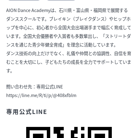
AION Dance Academyは、石川県・富山県・福岡県で展開する
ダンススクールです。ブレイキン（ブレイクダンス）やヒップホ
求人情報
オンラインショップ
ップを中心に、初心者から全国大会出場選手まで幅広く育成して
います。全国大会優勝者や入賞者も多数輩出し、「ストリートダ
ンスを通じた青少年健全育成」を理念に活動しています。
ダンス技術の向上だけでなく、礼儀や仲間との協調性、自信を育
イベント
むことを大切にし、子どもたちの成長を全力でサポートしていま
今日のごちそう
す。
旬のアイテム
問い合わせ先：専用公式LINE
富山のおみやげ
https://line.me/R/ti/p/@408xfblm
お知らせ
専用公式LINE
オフィシャルアカウント
ショップ求人情報