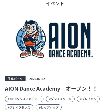
イベント
フロアガイド
ショップリスト
プロフィール
フロアガイド
ショップリスト
牛島パーク
2026.07.02
AION Dance Academy オープン！！
プロフィール
AIONダンスアカデミー
ダンススクール
ブレイキン
ブレイクダンス
ヒップホップ
シティのあんなこんな
レストランガイド